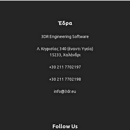
Έδρα
3DR Engineering Software
Λ. Κηφισίας 340 (έναντι Υγεία)
15233, Χαλάνδρι
+30 211 7702197
+30 211 7702198
info@3dr.eu
Follow Us