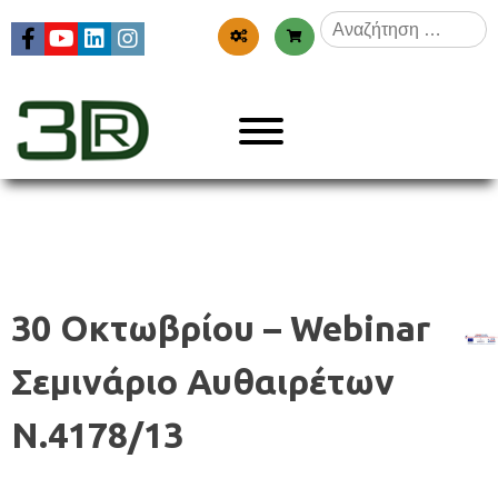
Skip
Αναζήτηση
to
για:
content
Menu
3dr
30 Οκτωβρίου – Webinar
Σεμινάριο Αυθαιρέτων
Ν.4178/13