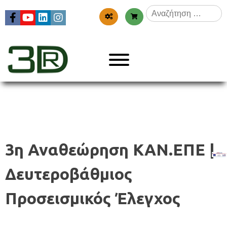
Skip
Αναζήτηση
to
για:
content
Menu
3dr
3η Αναθεώρηση ΚΑΝ.ΕΠΕ |
Δευτεροβάθμιος
Προσεισμικός Έλεγχος