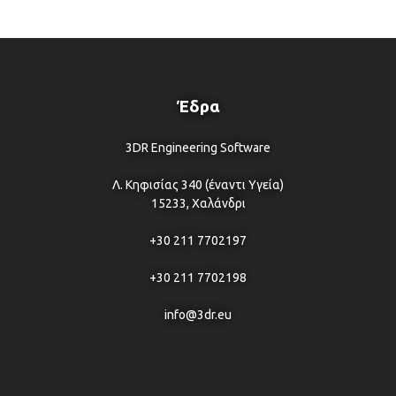
Έδρα
3DR Engineering Software
Λ. Κηφισίας 340 (έναντι Υγεία)
15233, Χαλάνδρι
+30 211 7702197
+30 211 7702198
info@3dr.eu