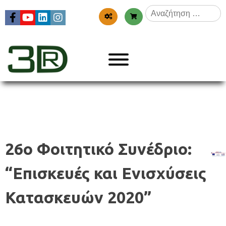
Skip
Αναζήτηση
to
για:
content
Menu
3dr
26ο Φοιτητικό Συνέδριο:
“Επισκευές και Ενισχύσεις
Κατασκευών 2020”