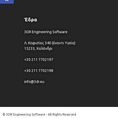
Έδρα
3DR Engineering Software
Λ. Κηφισίας 340 (έναντι Υγεία)
15233, Χαλάνδρι
+30 211 7702197
+30 211 7702198
info@3dr.eu
© 3DR Engineering Software - All Rights Reserved