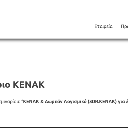
Εταιρεία
Πρ
άριο KENAK
μιναρίου: “
KENAK & Δωρεάν Λογισμικό (3DR.KENAK) για 