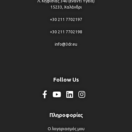
Λ. Κηφισίας 340 (έναντι Υγεία)
15233, Χαλάνδρι
+30 211 7702197
+30 211 7702198
info@3dr.eu
Follow Us
Ο λογαριασμός μου