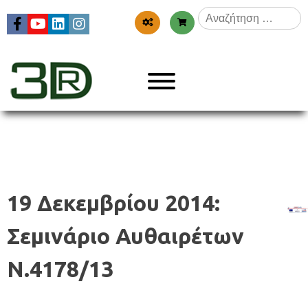
Skip
Αναζήτηση
to
για:
content
Menu
3dr
19 Δεκεμβρίου 2014:
Σεμινάριο Αυθαιρέτων
Ν.4178/13