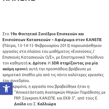
Στο
19ο Φοιτητικό Συνέδριο Επισκευών και
Ενισχύσεων Κατασκευών – Αφιέρωμα στον ΚΑΝΕΠΕ
(Πάτρα, 13-14-15 Φεβρουαρίου 2013) παρουσιάσθηκαν
εργασίες στα πλαίσια του μαθήματος «Ενισχύσεις /
Επισκευές Κατασκευών Ο/Σ», με Επιστημονικό Υπεύθυνο
τον καθηγητή
κ. Δρίτσο
. Η
3DR στηρίζοντας για μία
ακόμη χρονι
ά αυτή την προσπάθεια βράβευσε με
χρηματικό έπαθλο μία από τις πέντε καλύτερες εργασίες
του συνεδρίου.
Ανοίξτε τη γραμμή εργαλείων
Συγκεκριμένα, η εργασία που βραβεύθηκε ήταν η:
“Αποκατάσταση Ανεπαρκών Μηκών Παράθεσης με
FRP. Σύγκριση ΚΑΝ.ΕΠΕ. και ΕΚ8-3”, από τους Ε.
Δούλο
και Σ.
Καλλιώρα