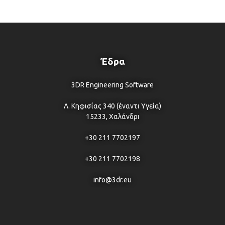
Έδρα
3DR Engineering Software
Λ. Κηφισίας 340 (έναντι Υγεία)
15233, Χαλάνδρι
+30 211 7702197
+30 211 7702198
info@3dr.eu