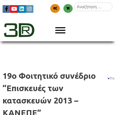
Skip
Αναζήτηση
to
για:
content
Menu
3dr
19ο Φοιτητικό συνέδριο
“Επισκευές των
κατασκευών 2013 –
ΚΑΝΕΠΕ”