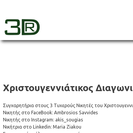
Skip
to
content
3dr
Χριστουγεννιάτικος Διαγωνι
Συγχαρητήρια στους 3 Tυχερούς Nικητές του Χριστουγεννιά
Νικητής στο FaceBook: Ambrosios Savvides
Νικητής στο Instagram: akis_sougias
Νικήτρια στο Linkedin: Maria Ziakou