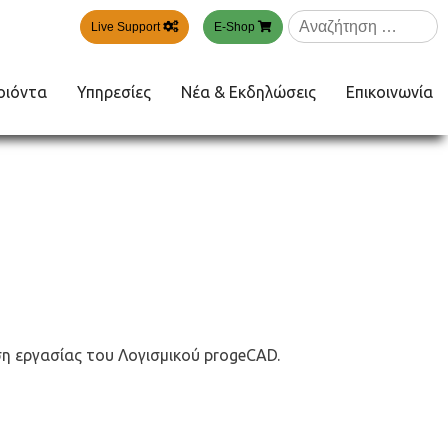
Αναζήτηση
Live Support
E-Shop
για:
οιόντα
Υπηρεσίες
Νέα & Εκδηλώσεις
Επικοινωνία
ση εργασίας του Λογισμικού progeCAD.