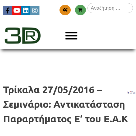
Skip
Αναζήτηση
to
για:
content
Menu
3dr
Τρίκαλα 27/05/2016 –
Σεμινάριο: Αντικατάσταση
Παραρτήματος Ε’ του Ε.Α.Κ