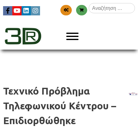
Skip
Αναζήτηση
to
για:
content
Menu
3dr
Τεχνικό Πρόβλημα
Τηλεφωνικού Κέντρου –
Επιδιoρθώθηκε