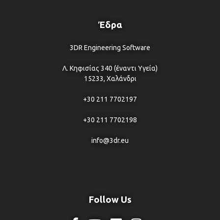
Έδρα
3DR Engineering Software
Λ. Κηφισίας 340 (έναντι Υγεία)
15233, Χαλάνδρι
+30 211 7702197
+30 211 7702198
info@3dr.eu
Follow Us