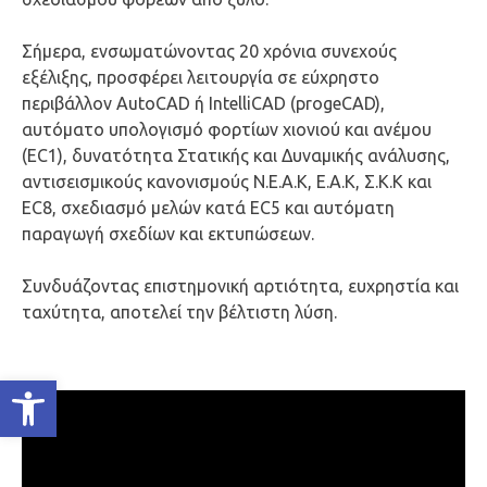
Σήμερα, ενσωματώνοντας 20 χρόνια συνεχούς
εξέλιξης, προσφέρει λειτουργία σε εύχρηστο
περιβάλλον AutoCAD ή IntelliCAD (progeCAD),
αυτόματο υπολογισμό φορτίων χιονιού και ανέμου
(EC1), δυνατότητα Στατικής και Δυναμικής ανάλυσης,
αντισεισμικούς κανονισμούς Ν.Ε.Α.Κ, Ε.Α.Κ, Σ.Κ.Κ και
EC8, σχεδιασμό μελών κατά EC5 και αυτόματη
παραγωγή σχεδίων και εκτυπώσεων.
Συνδυάζοντας επιστημονική αρτιότητα, ευχρηστία και
ταχύτητα, αποτελεί την βέλτιστη λύση.
Ανοίξτε τη γραμμή εργαλείων