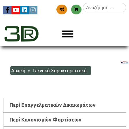
Skip
Αναζήτηση
to
για:
content
Menu
3dr
Αρχική
» Τεχνηκά Χαρακτηριστηκά
Περί Επαγγελματικών Δικαιωμάτων
Περί Κανονισμών Φορτίσεων