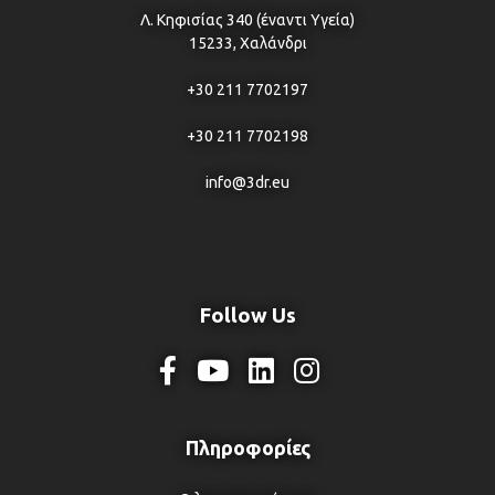
Λ. Κηφισίας 340 (έναντι Υγεία)
15233, Χαλάνδρι
+30 211 7702197
+30 211 7702198
info@3dr.eu
Follow Us