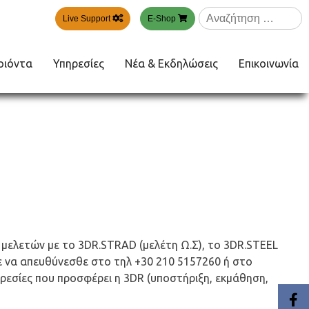
Αναζήτηση
Live Support
E-Shop
για:
οιόντα
Υπηρεσίες
Νέα & Εκδηλώσεις
Επικοινωνία
η μελετών με το 3DR.STRAD (μελέτη Ω.Σ), το 3DR.STEEL
ε να απευθύνεσθε στο τηλ +30 210 5157260 ή στο
ηρεσίες που προσφέρει η 3DR (υποστήριξη, εκμάθηση,