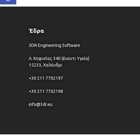
Έδρα
3DR Engineering Software
Λ. Κηφισίας 340 (έναντι Υγεία)
15233, Χαλάνδρι
+30 211 7702197
+30 211 7702198
info@3dr.eu