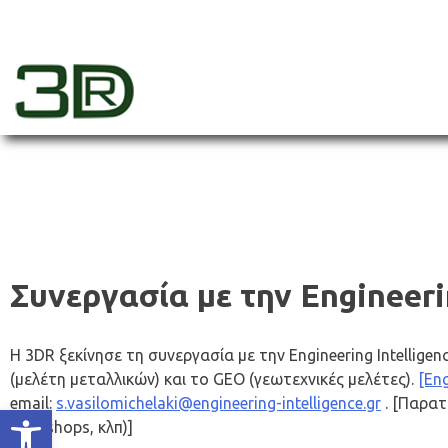
Skip
to
content
3dr
Συνεργασία με την Engineeri
Η 3DR ξεκίνησε τη συνεργασία με την Engineering Intellig
(μελέτη μεταλλικών) και το GEO (γεωτεχνικές μελέτες).
[Eng
email:
s.vasilomichelaki@engineering-intelligence.gr
. [Παρατ
Ανοίξτε τη γραμμή εργαλείων
workshops, κλπ)]