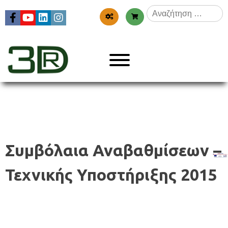
Skip
Αναζήτηση
to
για:
content
Menu
3dr
Συμβόλαια Αναβαθμίσεων –
Τεχνικής Υποστήριξης 2015