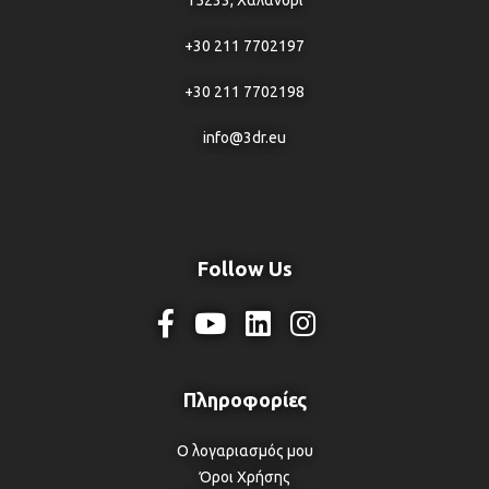
15233, Χαλάνδρι
+30 211 7702197
+30 211 7702198
info@3dr.eu
Follow Us
Ο λογαριασμός μου
Όροι Χρήσης