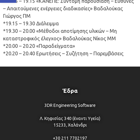
*18.15 – 19.15 «KANEΠE: Σύντομη παρουσίαση – Ευθύνες
– Απαιτούμενες ενέργειες διαδικασίες» Βαδαλούκας
Γιώργος ΠΜ
*19.15 – 19.30 Διάλειμμα
*19.30 – 20.00 «Μέθοδοι αποτίμησης υλικών – Μη
καταστροφικός έλεγχος» Βαδαλούκας Νίκος ΜΜ
*20.00 – 20.20 «Παραδείγματα»
*20.20 – 20.40 Ερωτήσεις – Συζήτηση – Παρεμβάσεις
Έδρα
3DR Engineering Software
Λ. Κηφισίας 340 (έναντι Υγεία)
15233, Χαλάνδρι
+30 211 7702197