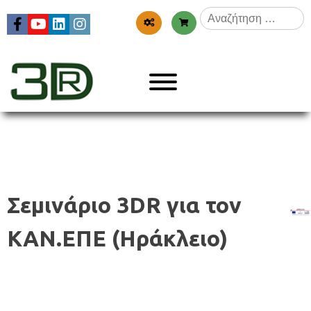
Skip
Αναζήτηση
to
για:
content
Menu
3dr
Σεμινάριο 3DR για τον
ΚΑΝ.ΕΠΕ (Ηράκλειο)