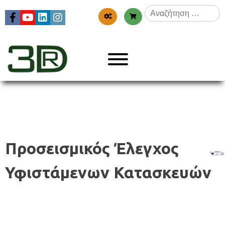
Skip
Αναζήτηση
to
για:
content
Menu
3dr
Προσεισμικός Έλεγχος
Υφιστάμενων Κατασκευών