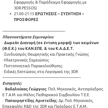
Εφαρμογής & Παράδειγμα Εφαρμογής με
3DR.PESSOS)
21:00-21:15
ΕΡΩΤΗΣΕΙΣ – ΣΥΖΗΤΗΣΗ –
ΠΡΟΣΦΟΡΕΣ
————————————————-
Πλεονεκτήματα Σεμιναρίου
:
·
Δωρεάν Διανομή (σε έντυπη μορφή) των κειμένων
(Φ.Ε.Κ.) του ΚΑΝ.ΕΠΕ. & του Κ.Α.Δ.Ε.Τ.
· Συνδυασμός Θεωρητικής και Πρακτικής Γνώσης
· Ηλεκτρονικές Σημειώσεις
· Πιστοποιητικό Παρακολούθησης
· Ειδικές Εκπτώσεις στα Λογισμικά της 3DR
————————————————————-
Εισηγητές:
·
Βαδαλούκας Γεώργιος
: Πολ. Μηχανικός, Αντιπρόεδρος
Ε.Τ.Α.Μ. και Μέλος Πειθαρχικού Συμβουλίου Τ.Ε.Ε.
·
Παπαχρηστίδης Αριστείδης
: Δρ. Πολ. Μηχανικός,
Επικεφαλής R&D της 3DR και Πρόεδρος Ε.Τ.Α.Μ..