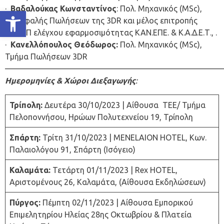
·
Βαδαλούκας Κωνσταντίνος
: Πολ. Μηχανικός (MSc),
Ανοίξτε τη γραμμή εργαλείων
Επικεφαλής Πωλήσεων της 3DR και μέλος επιτροπής
Ο.Α.Σ.Π ελέγχου εφαρμοσιμότητας ΚΑΝ.ΕΠΕ. & Κ.Α.Δ.Ε.Τ., .
·
Κανελλόπουλος Θεόδωρος:
Πολ. Μηχανικός (MSc),
Τμήμα Πωλήσεων 3DR
———————————————————————————
Ημερομηνίες & Χώροι Διεξαγωγής
:
Τρίπολη:
Δευτέρα 30/10/2023 | Αίθουσα ΤΕΕ/ Τμήμα
Πελοποννήσου, Ηρώων Πολυτεχνείου 19, Τρίπολη
Σπάρτη:
Τρίτη 31/10/2023 | MENELAION HOTEL, Κων.
Παλαιολόγου 91, Σπάρτη (Ισόγειο)
Καλαμάτα:
Τετάρτη 01/11/2023 | Rex HOTEL,
Αριστομένους 26, Καλαμάτα, (Αίθουσα Εκδηλώσεων)
Πύργος:
Πέμπτη 02/11/2023 | Αίθουσα Εμπορικού
Επιμελητηρίου Ηλείας 28ης Οκτωβρίου & Πλατεία