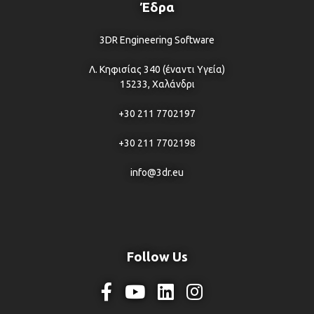
Έδρα
3DR Engineering Software
Λ. Κηφισίας 340 (έναντι Υγεία)
15233, Χαλάνδρι
+30 211 7702197
+30 211 7702198
info@3dr.eu
Follow Us