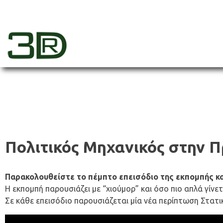
Skip
to
content
3dr
Πολιτικός Μηχανικός στην Π
Παρακολουθείστε το
πέμπτο
επεισόδιο της εκπομπής κα
Η εκπομπή παρουσιάζει με “χιούμορ” και όσο πιο απλά γίνε
Σε κάθε επεισόδιο παρουσιάζεται μία νέα περίπτωση Στατι