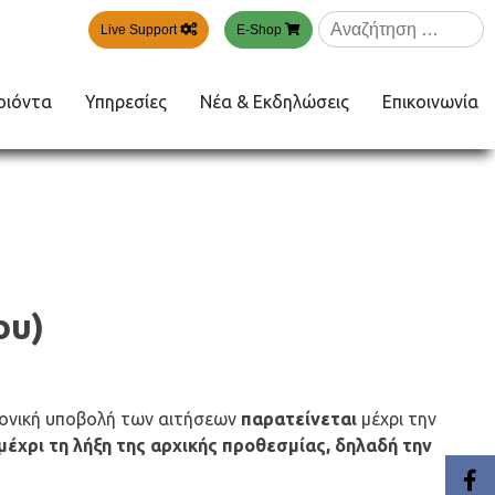
Αναζήτηση
Live Support
E-Shop
για:
οιόντα
Υπηρεσίες
Νέα & Εκδηλώσεις
Επικοινωνία
ου)
τρονική υποβολή των αιτήσεων
παρατείνεται
μέχρι την
μέχρι τη λήξη της αρχικής προθεσμίας, δηλαδή την