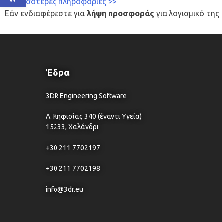
Περισσότερες πληροφορίες >>
Εάν ενδιαφέρεστε για
λήψη προσφοράς
για λογισμικό της
Έδρα
3DR Engineering Software
Λ. Κηφισίας 340 (έναντι Υγεία)
15233, Χαλάνδρι
+30 211 7702197
+30 211 7702198
info@3dr.eu