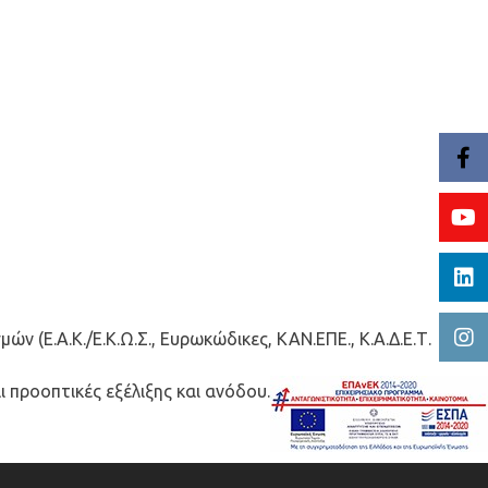
 (Ε.Α.Κ./Ε.Κ.Ω.Σ., Ευρωκώδικες, ΚΑΝ.ΕΠΕ., Κ.Α.Δ.Ε.Τ.
 προοπτικές εξέλιξης και ανόδου.