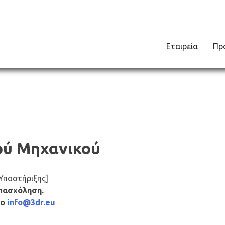
Εταιρεία
Πρ
ού Μηχανικού
 Υποστήριξης]
Απασχόληση.
το
info@3dr.eu