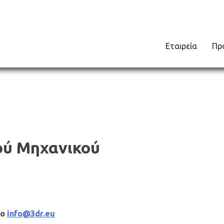
Εταιρεία
Πρ
ού Μηχανικού
το
info@3dr.eu