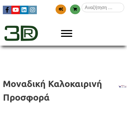
Skip
Αναζήτηση
to
για:
content
Menu
3dr
Μοναδική Καλοκαιρινή
Προσφορά