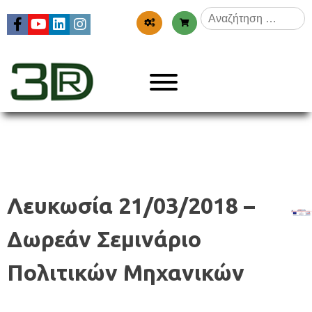
Skip
Αναζήτηση
to
για:
content
Menu
3dr
Λευκωσία 21/03/2018 –
Δωρεάν Σεμινάριο
Πολιτικών Μηχανικών