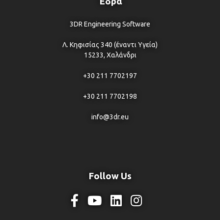
Έδρα
3DR Engineering Software
Λ. Κηφισίας 340 (έναντι Υγεία)
15233, Χαλάνδρι
+30 211 7702197
+30 211 7702198
info@3dr.eu
Follow Us