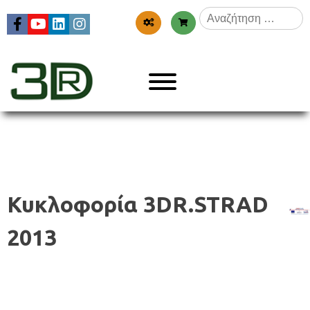
Skip
Αναζήτηση
to
για:
content
Menu
3dr
Κυκλοφορία 3DR.STRAD
2013