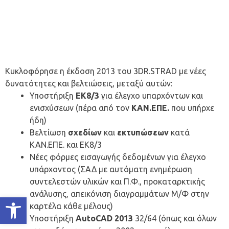
Κυκλοφόρησε η έκδοση 2013 του 3DR.STRAD με νέες
δυνατότητες και βελτιώσεις, μεταξύ αυτών:
Υποστήριξη
ΕΚ8/3
για έλεγχο υπαρχόντων και
ενισχύσεων (πέρα από τον
ΚΑΝ.ΕΠΕ.
που υπήρχε
ήδη)
Βελτίωση
σχεδίων
και
εκτυπώσεων
κατά
ΚΑΝ.ΕΠΕ. και ΕΚ8/3
Νέες φόρμες εισαγωγής δεδομένων για έλεγχο
υπάρχοντος (ΣΑΔ με αυτόματη ενημέρωση
συντελεστών υλικών και Π.Φ., προκαταρκτικής
ανάλυσης, απεικόνιση διαγραμμάτων Μ/Φ στην
Ανοίξτε τη γραμμή εργαλείων
καρτέλα κάθε μέλους)
Υποστήριξη
AutoCAD 2013
32/64 (όπως και όλων