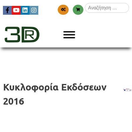
Skip
Αναζήτηση
to
για:
content
Menu
3dr
Κυκλοφορία Εκδόσεων
2016