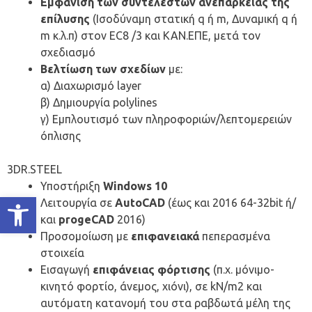
Εμφάνιση των συντελεστών ανεπάρκειας της
επίλυσης
(Ισοδύναμη στατική q ή m, Δυναμική q ή
m κ.λ.π) στον ΕC8 /3 και ΚΑΝ.ΕΠΕ, μετά τον
σχεδιασμό
Βελτίωση των σχεδίων
με:
α) Διαχωρισμό layer
β) Δημιουργία polylines
γ) Εμπλουτισμό των πληροφοριών/λεπτομερειών
όπλισης
3DR.STEEL
Υποστήριξη
Windows 10
Ανοίξτε τη γραμμή εργαλείων
Λειτουργία σε
AutoCAD
(έως και 2016 64-32bit ή/
και
progeCAD
2016)
Προσομοίωση με
επιφανειακά
πεπερασμένα
στοιχεία
Εισαγωγή
επιφάνειας φόρτισης
(π.χ. μόνιμο-
κινητό φορτίο, άνεμος, χιόνι), σε kN/m2 και
αυτόματη κατανομή του στα ραβδωτά μέλη της