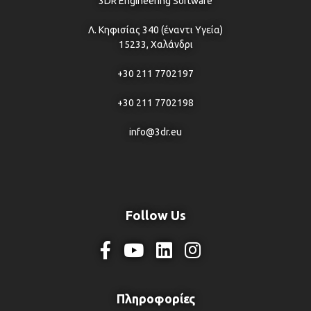
3DR Engineering Software
Λ. Κηφισίας 340 (έναντι Υγεία)
15233, Χαλάνδρι
+30 211 7702197
+30 211 7702198
info@3dr.eu
Follow Us