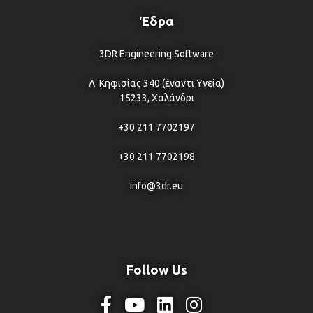
Έδρα
3DR Engineering Software
Λ. Κηφισίας 340 (έναντι Υγεία)
15233, Χαλάνδρι
+30 211 7702197
+30 211 7702198
info@3dr.eu
Follow Us