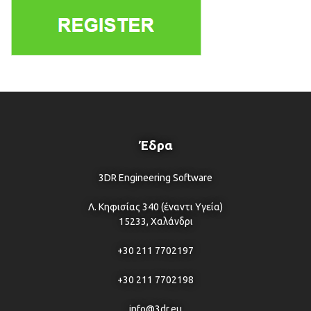
Έδρα
3DR Engineering Software
Λ. Κηφισίας 340 (έναντι Υγεία)
15233, Χαλάνδρι
+30 211 7702197
+30 211 7702198
info@3dr.eu