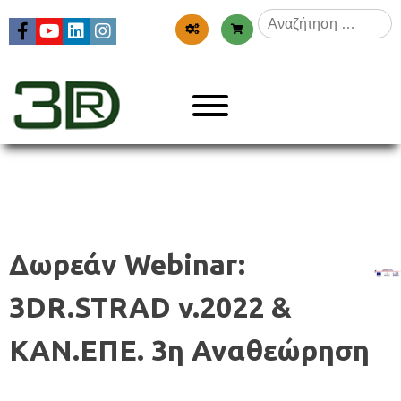
Skip
Αναζήτηση
to
για:
content
Menu
3dr
Δωρεάν Webinar:
3DR.STRAD v.2022 &
ΚΑΝ.ΕΠΕ. 3η Αναθεώρηση