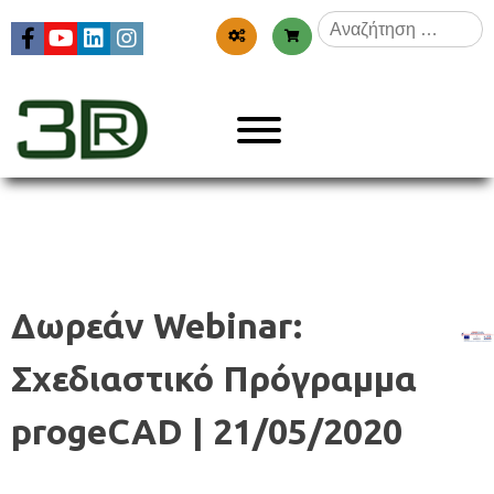
Skip
Αναζήτηση
to
για:
content
Menu
3dr
Δωρεάν Webinar:
Σχεδιαστικό Πρόγραμμα
progeCAD | 21/05/2020