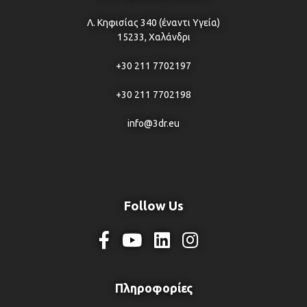
Λ. Κηφισίας 340 (έναντι Υγεία)
15233, Χαλάνδρι
+30 211 7702197
+30 211 7702198
info@3dr.eu
Follow Us