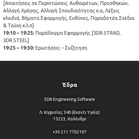
[Απαιτήσεις σε Περιπτώσεις: Αυθαιρέτων, Προσθηκών,
Αλλαγή Χρήσης, Αλλαγή Σπουδαιότητας κ.α, Λέξεις
κλειδιά, Βήματα Εφαρμογής, Ευθύνες, Παραδοτέα Σχέδια
& Τεύχη κ.λ.π]
19:10 – 19:25:
Παράδειγμα Εφαρμογής [3DR.STRAD,
3DR.STEEL]
19:25 – 19:30:
Ερωτήσεις – Συζήτηση
Έδρα
3DR Engineering Software
Λ. Κηφισίας 340 (έναντι Υγεία)
15233, Χαλάνδρι
+30 211 7702197