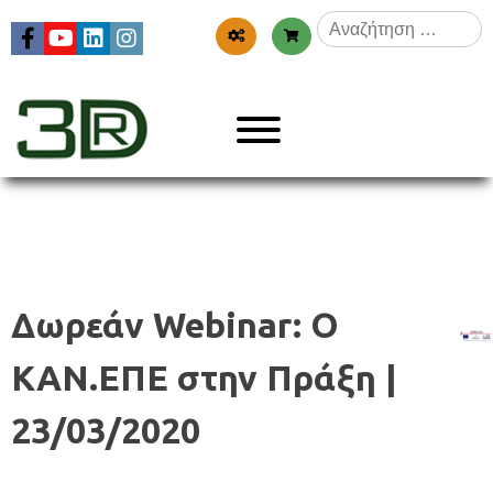
Skip
Αναζήτηση
to
για:
content
Menu
3dr
Δωρεάν Webinar: Ο
ΚΑΝ.ΕΠΕ στην Πράξη |
23/03/2020