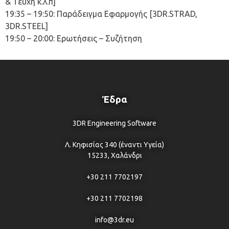
& Τεύχη κ.λ.π]
19:35 – 19:50: Παράδειγμα Εφαρμογής [3DR.STRAD,
3DR.STEEL]
19:50 – 20:00: Ερωτήσεις – Συζήτηση
Έδρα
3DR Engineering Software
Λ. Κηφισίας 340 (έναντι Υγεία)
15233, Χαλάνδρι
+30 211 7702197
+30 211 7702198
info@3dr.eu