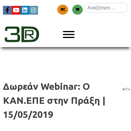
Skip
Αναζήτηση
to
για:
content
Menu
3dr
Δωρεάν Webinar: Ο
ΚΑΝ.ΕΠΕ στην Πράξη |
15/05/2019