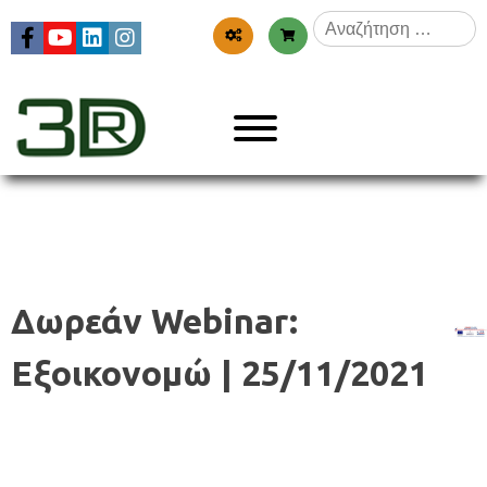
Skip
Αναζήτηση
to
για:
content
Menu
3dr
Δωρεάν Webinar:
Εξοικονομώ | 25/11/2021