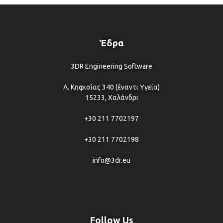
Έδρα
3DR Engineering Software
Λ. Κηφισίας 340 (έναντι Υγεία)
15233, Χαλάνδρι
+30 211 7702197
+30 211 7702198
info@3dr.eu
Follow Us