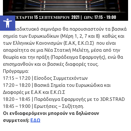
Ανοίξτε τη γραμμή εργαλείων
Στο διαδικτυακό σεμινάριο θα παρουσιαστούν τα βασικά
σημεία των Ευρωκωδίκων (Μέρη 1, 2, 7 και 8) καθώς και
των Ελληνικών Κανονισμών (Ε.Α.Κ, Ε.Κ.Ω.Σ) που είναι
απαραίτητα σε μια Νέα Στατική Μελέτη, μέσα από την
θεωρία και την πράξη (Παράδειγμα Εφαρμογής), ενώ θα
επισημανθούν και οι βασικές διαφορές τους.
Πρόγραμμα:
17:15 – 17:20 | Είσοδος Συμμετεχόντων
17:20 – 18:20 | Βασικά Σημεία του Ευρωκώδικα και
Διαφορές με Ε.Α.Κ και Ε.Κ.Ω.Σ
18:20 – 18:45 | Παράδειγμα Εφαρμογής με το 3DR.STRAD
18:45 – 19:00 | Ερωτήσεις – Συζήτηση.
Οι ενδιαφερόμενοι μπορούν να δηλώσουν
συμμετοχή:
ΕΔΩ