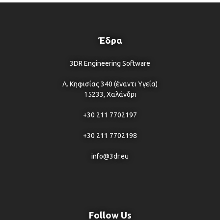
Έδρα
3DR Engineering Software
Λ. Κηφισίας 340 (έναντι Υγεία)
15233, Χαλάνδρι
+30 211 7702197
+30 211 7702198
info@3dr.eu
Follow Us