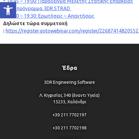
* 18:45 – 19:00: Παράδειγμα Μελέτης Στατικής Επάρκειας
Ανοίξτε τη γραμμή εργαλείων
με το πρόγραμμα 3DR.STRAD
* 19:00 – 19:30: Ερωτήσεις – Απαντήσεις
Δηλώστε τώρα συμμετοχή
:
https://register.gotowebinar.com/register/2268741482055
Έδρα
3DR Engineering Software
Λ. Κηφισίας 340 (έναντι Υγεία)
15233, Χαλάνδρι
+30 211 7702197
+30 211 7702198