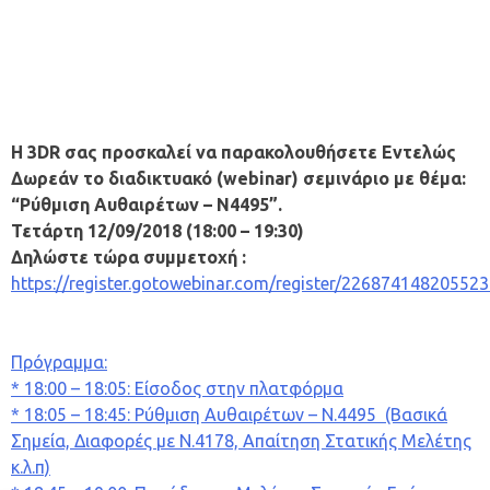
Η 3DR σας προσκαλεί να παρακολουθήσετε Εντελώς
Δωρεάν το διαδικτυακό (webinar) σεμινάριο με θέμα:
“Ρύθμιση Αυθαιρέτων – Ν4495”.
Τετάρτη 12/09/2018 (18:00 – 19:30)
Δηλώστε τώρα συμμετοχή :
https://register.gotowebinar.com/register/22687414820552
Πρόγραμμα:
* 18:00 – 18:05: Είσοδος στην πλατφόρμα
* 18:05 – 18:45: Ρύθμιση Αυθαιρέτων – Ν.4495 (Βασικά
Σημεία, Διαφορές με Ν.4178, Απαίτηση Στατικής Μελέτης
κ.λ.π)