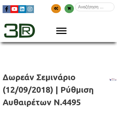
Skip
Αναζήτηση
to
για:
content
Menu
3dr
Δωρεάν Σεμινάριο
(12/09/2018) | Ρύθμιση
Αυθαιρέτων Ν.4495