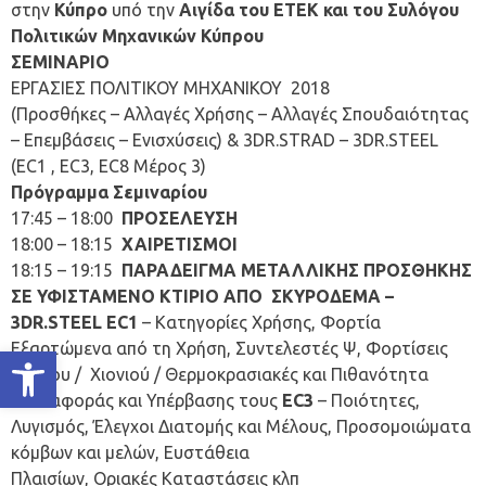
στην
Κύπρο
υπό την
Αιγίδα του ΕΤΕΚ και του Συλόγου
Πολιτικών Μηχανικών Κύπρου
ΣΕΜΙΝΑΡΙΟ
ΕΡΓΑΣΙΕΣ ΠΟΛΙΤΙΚΟΥ ΜΗΧΑΝΙΚΟΥ 2018
(Προσθήκες – Αλλαγές Χρήσης – Αλλαγές Σπουδαιότητας
– Επεμβάσεις – Ενισχύσεις) & 3DR.STRAD – 3DR.STEEL
(EC1 , EC3, ΕC8 Μέρος 3)
Πρόγραμμα Σεμιναρίου
17:45 – 18:00
ΠΡΟΣΕΛΕΥΣΗ
18:00 – 18:15
ΧΑΙΡΕΤΙΣΜΟΙ
18:15 – 19:15
ΠΑΡΑΔΕΙΓΜΑ ΜΕΤΑΛΛΙΚΗΣ ΠΡΟΣΘΗΚΗΣ
ΣΕ ΥΦΙΣΤΑΜΕΝΟ ΚΤΙΡΙΟ ΑΠΟ ΣΚΥΡΟΔΕΜΑ –
3DR.STEEL EC1
– Κατηγορίες Χρήσης, Φορτία
Εξαρτώμενα από τη Χρήση, Συντελεστές Ψ, Φορτίσεις
Ανοίξτε τη γραμμή εργαλείων
Ανέμου / Χιονιού / Θερμοκρασιακές και Πιθανότητα
Επαναφοράς και Υπέρβασης τους
EC3
– Ποιότητες,
Λυγισμός, Έλεγχοι Διατομής και Μέλους, Προσομοιώματα
κόμβων και μελών, Ευστάθεια
Πλαισίων, Οριακές Καταστάσεις κλπ