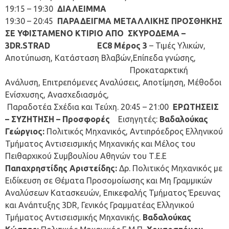
19:15 – 19:30
ΔΙΑΛΕΙΜΜΑ
19:30 – 20:45
ΠΑΡΑΔΕΙΓΜΑ ΜΕΤΑΛΛΙΚΗΣ ΠΡΟΣΘΗΚΗΣ
ΣΕ ΥΦΙΣΤΑΜΕΝΟ ΚΤΙΡΙΟ ΑΠΟ ΣΚΥΡΟΔΕΜΑ –
3DR.STRAD EC8 Μέρος 3
– Τιμές Υλικών,
Αποτύπωση, Κατάσταση Βλαβών,Επίπεδα γνώσης,
Προκαταρκτική
Ανάλυση, Επιτρεπόμενες Αναλύσεις, Αποτίμηση, Μέθοδοι
Ενίσχυσης, Ανασχεδιασμός,
Παραδοτέα Σχέδια και Τεύχη. 20:45 – 21:00
ΕΡΩΤΗΣΕΙΣ
– ΣΥΖΗΤΗΣΗ – Προσφορές
Εισηγητές:
Βαδαλούκας
Γεώργιος:
Πολιτικός Μηχανικός, Αντιπρόεδρος Ελληνικού
Τμήματος Αντισεισμικής Μηχανικής και Μέλος του
Πειθαρχικού Συμβουλίου Αθηνών του Τ.Ε.Ε
Παπαχρηστίδης Αριστείδης:
Δρ. Πολιτικός Μηχανικός με
Ειδίκευση σε Θέματα Προσομοίωσης και Μη Γραμμικών
Αναλύσεων Κατασκευών, Επικεφαλής Τμήματος Έρευνας
και Ανάπτυξης 3DR, Γενικός Γραμματέας Ελληνικού
Τμήματος Αντισεισμικής Μηχανικής.
Βαδαλούκας