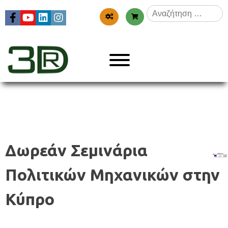
Skip
Αναζήτηση
to
για:
content
Menu
3dr
Δωρεάν Σεμινάρια
Πολιτικών Μηχανικών στην
Κύπρο