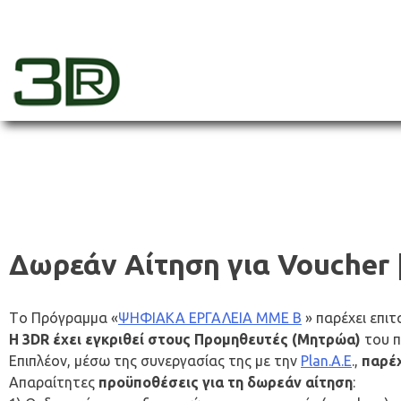
Skip
to
content
3dr
Δωρεάν Αίτηση για Voucher
Tο Πρόγραμμα «
ΨΗΦΙΑΚΑ ΕΡΓΑΛΕΙΑ ΜΜΕ Β
» παρέχει επι
H 3DR έχει εγκριθεί στους Προμηθευτές (Μητρώα)
του π
Επιπλέον, μέσω της συνεργασίας της με την
Plan.A.E
.,
παρέ
Απαραίτητες
προϋποθέσεις για τη δωρεάν αίτηση
: