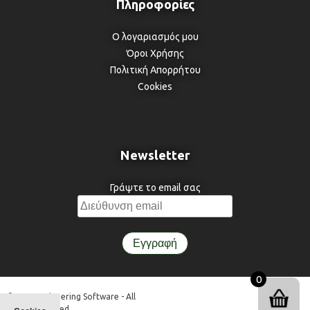
Ο λογαριασμός μου
Όροι Χρήσης
Πολιτική Απορρήτου
Cookies
Newsletter
Γράψτε το email σας
0
© 3DR Engineering Software - All
Rights Reserved