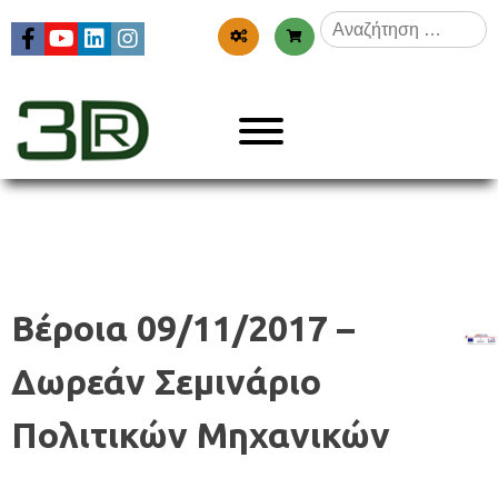
Skip
Αναζήτηση
to
για:
content
Menu
3dr
Βέροια 09/11/2017 –
Δωρεάν Σεμινάριο
Πολιτικών Μηχανικών