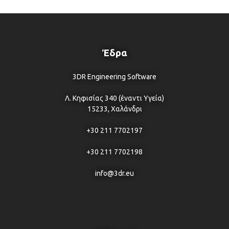
Έδρα
3DR Engineering Software
Λ. Κηφισίας 340 (έναντι Υγεία)
15233, Χαλάνδρι
+30 211 7702197
+30 211 7702198
info@3dr.eu