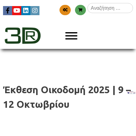
Skip
Αναζήτηση
to
για:
content
Menu
3dr
Έκθεση Οικοδομή 2025 | 9 –
12 Οκτωβρίου