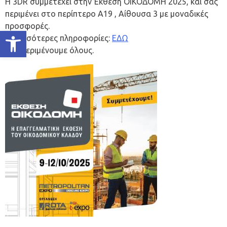
H 3DR συμμετέχει στην Έκθεση ΟΙΚΟΔΟΜΗ 2025, και σας
περιμένει στο περίπτερο Α19 , Aίθουσα 3 με μοναδικές
προσφορές.
Ανοίξτε τη γραμμή εργαλείων
Περισσότερες πληροφορίες:
ΕΔΩ
Σας περιμένουμε όλους.